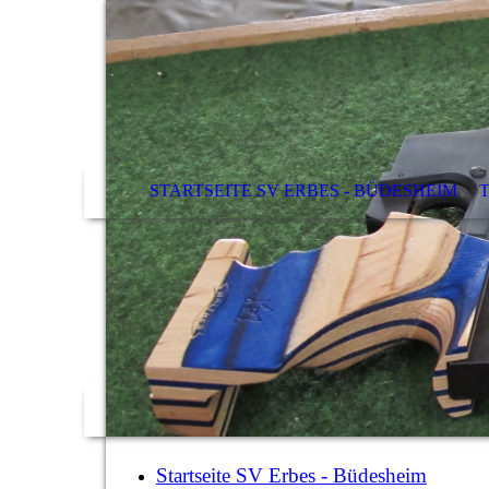
STARTSEITE SV ERBES - BÜDESHEIM
Startseite SV Erbes - Büdesheim